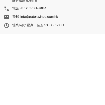
華懋廣場九樓11室
電話: (852) 3691-9184
電郵: info@patekwines.com.hk
營業時間: 星期一至五 9:00 - 17:00
關注我們
『根據香港法律，不得在業務過程中，向未成年人售賣或供應令人
醺醉的酒類。』
"Under the law of Hong Kong, intoxicating liquor must not be
sold or supplied to a minor in the course of business."